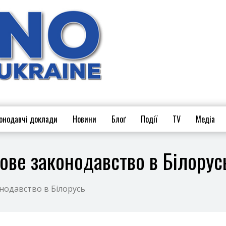
онодавчі доклади
Новини
Блоґ
Події
TV
Медіа
рове законодавство в Білорус
нодавство в Білорусь