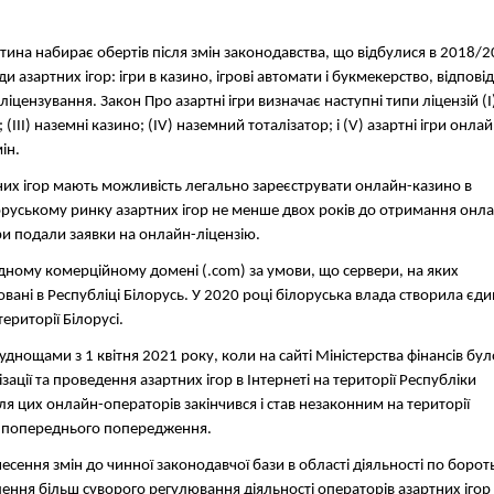
астина набирає обертів після змін законодавства, що відбулися в 2018/
 азартних ігор: ігри в казино, ігрові автомати і букмекерство, відпові
іцензування. Закон Про азартні ігри визначає наступні типи ліцензій (I
 (III) наземні казино; (IV) наземний тоталізатор; і (V) азартні ігри онлай
ін.
тних ігор мають можливість легально зареєструвати онлайн-казино в
оруському ринку азартних ігор не менше двох років до отримання онл
ори подали заявки на онлайн-ліцензію.
ому комерційному домені (.com) за умови, що сервери, на яких
вані в Республіці Білорусь. У 2020 році білоруська влада створила єд
території Білорусі.
днощами з 1 квітня 2021 року, коли на сайті Міністерства фінансів бул
ції та проведення азартних ігор в Інтернеті на території Республіки
для цих онлайн-операторів закінчився і став незаконним на території
ез попереднього попередження.
несення змін до чинної законодавчої бази в області діяльності по бороть
ння більш суворого регулювання діяльності операторів азартних ігор