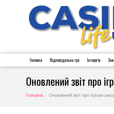
Перейти
до
основного
вмісту
Головна
Відповідальна гра
Інтерв’ю
Зак
Оновлений звіт про іг
Головна
Оновлений звіт про ігрове зако