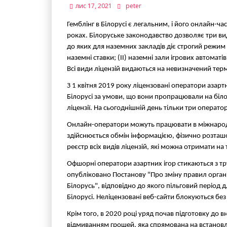
лис 17, 2021
peter
Гемблінг в Білорусі є легальним, і його онлайн-ч
роках. Білоруське законодавство дозволяє три види
до яких для наземних закладів діє строгий режим л
наземні ставки; (II) наземні зали ігрових автоматів;
Всі види ліцензій видаються на невизначений терм
З 1 квітня 2019 року ліцензовані оператори азар
Білорусі за умови, що вони пропрацювали на біл
ліцензії. На сьогоднішній день тільки три операт
Онлайн-оператори можуть працювати в міжнародн
здійснюється обмін інформацією, фізично розташо
реєстр всіх видів ліцензій, які можна отримати на 
Офшорні оператори азартних ігор стикаються з тру
опубліковано Постанову "Про зміну правил організа
Білорусь", відповідно до якого пільговий період 
Білорусі. Неліцензовані веб-сайти блокуються б
Крім того, в 2020 році уряд почав підготовку до в
відмиванням грошей, яка спрямована на встановле