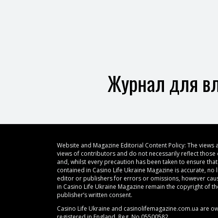
Журнал для вл
Website and Magazine Editorial Content Policy: The views 
views of contributors and do not necessarily reflect those 
and, whilst every precaution has been taken to ensure th
contained in Casino Life Ukraine Magazine is accurate, no li
editor or publishers for errors or omissions, however caus
in Casino Life Ukraine Magazine remain the copyright of t
publisher’s written consent.
Casino Life Ukraine and casinolifemagazine.com.ua are o
registered in England, Reg. No.05500582