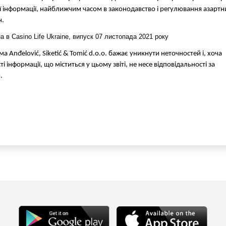
ої інформації, найближчим часом в законодавство і регулювання азартн
н.
а в Casino Life Ukraine, випуск 07 листопада 2021 року
đelović, Siketić & Tomić d.o.o. бажає уникнути неточностей і, хоча
 інформації, що міститься у цьому звіті, не несе відповідальності за
.