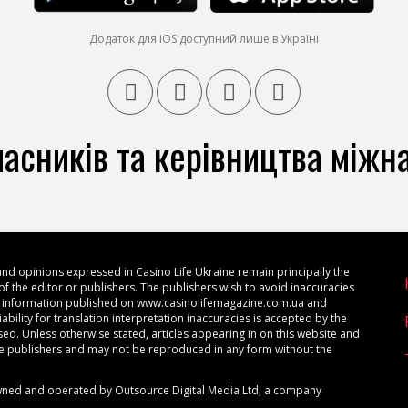
Додаток для iOS доступний лише в Україні
асників та керівництва міжн
and opinions expressed in Casino Life Ukraine remain principally the
of the editor or publishers. The publishers wish to avoid inaccuracies
at information published on www.casinolifemagazine.com.ua and
ability for translation interpretation inaccuracies is accepted by the
ed. Unless otherwise stated, articles appearing in on this website and
he publishers and may not be reproduced in any form without the
wned and operated by Outsource Digital Media Ltd, a company